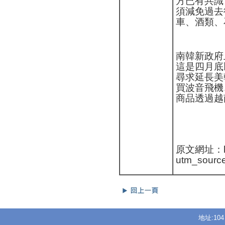
方已有共識
須減免過去
車、酒類、
南韓新政府
這是四月底
尋求延長美
買波音飛機
商品透過越
原文網址：http
utm_sour
地址:10