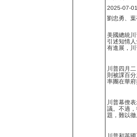
2025-07-
劉忠勇、葉
美國總統川
引述知情人
有進展，川
川普四月二
則被課百分
率團在華府
川普幕僚表
議。不過，
題，難以徹
川普和英國