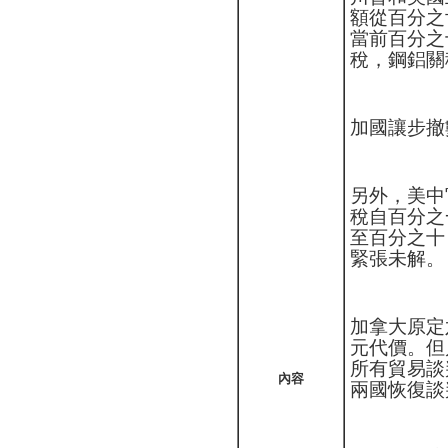
額從百分之
當前百分之
稅，鋼鋁關
加國讓步撤
另外，美中
稅自百分之
至百分之十
緊張未解。
加拿大原定
元代價。但
所有貿易談
內容
兩國恢復談