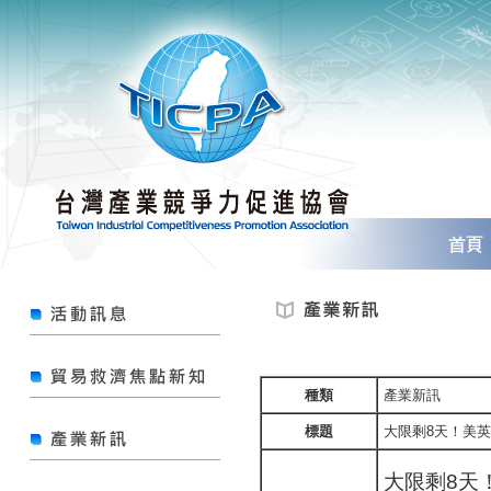
種類
產業新訊
標題
大限剩8天！美
大限剩8天